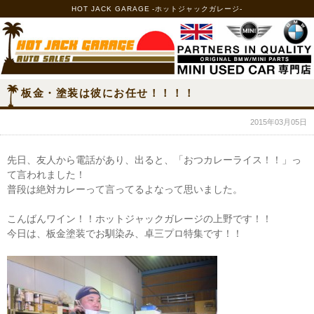
HOT JACK GARAGE -ホットジャックガレージ-
板金・塗装は彼にお任せ！！！！
2015年03月05日
先日、友人から電話があり、出ると、「おつカレーライス！！」っ
て言われました！
普段は絶対カレーって言ってるよなって思いました。
こんばんワイン！！ホットジャックガレージの上野です！！
今日は、板金塗装でお馴染み、卓三プロ特集です！！