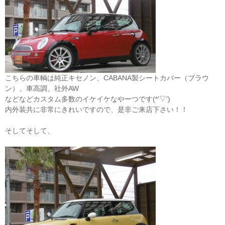
こちらの車輌は純正キセノン、CABANA製シートカバー（ブラウ
ン）、車高調、社外AW
などなどカスタム多数のイケイケなやーつです(*’▽’)
内外装共に非常にきれいですので、是非ご来店下さい！！
そしてそして、