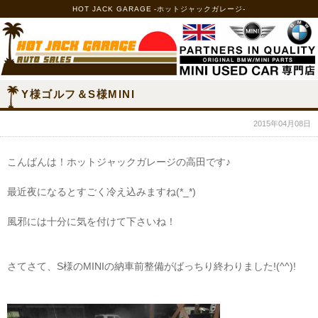
HOT JACK GARAGE -ホットジャックガレージ-
Y様ゴルフ＆S様MINI
2015年04月08日
こんばんは！ホットジャックガレージの高田です♪
最近夜になるとすごく冷え込みますね(*_*)
風邪には十分に気を付けて下さいね！
さてさて、S様のMINIの納車前整備がばっちり終わりました!(^^)!