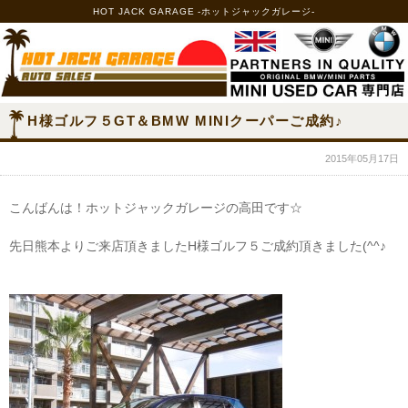
HOT JACK GARAGE -ホットジャックガレージ-
H様ゴルフ５GT＆BMW MINIクーパーご成約♪
2015年05月17日
こんばんは！ホットジャックガレージの高田です☆
先日熊本よりご来店頂きましたH様ゴルフ５ご成約頂きました(^^♪