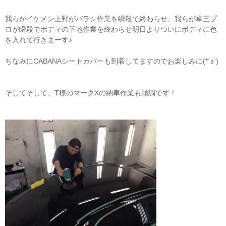
我らがイケメン上野がバラシ作業を瞬殺で終わらせ、我らが卓三プ
ロが瞬殺でボディの下地作業を終わらせ明日よりついにボディに色
を入れて行きまーす♪
ちなみにCABANAシートカバーも到着してますのでお楽しみに(*´з`)
そしてそして、T様のマークXの納車作業も順調です！