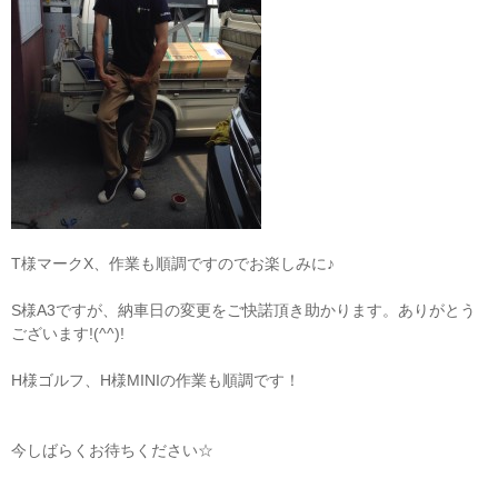
T様マークX、作業も順調ですのでお楽しみに♪
S様A3ですが、納車日の変更をご快諾頂き助かります。ありがとう
ございます!(^^)!
H様ゴルフ、H様MINIの作業も順調です！
今しばらくお待ちください☆