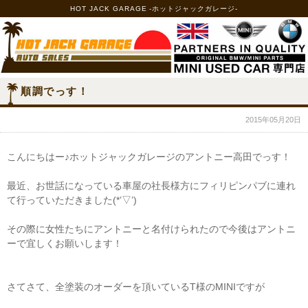
HOT JACK GARAGE -ホットジャックガレージ-
順調でっす！
2015年05月20日
こんにちはー♪ホットジャックガレージのアントニー高田でっす！
最近、お世話になっている車屋の社長様方にフィリピンパブに連れ
て行っていただきました(*’▽’)
その際に女性たちにアントニーと名付けられたので今後はアントニ
ーで宜しくお願いします！
さてさて、全塗装のオーダーを頂いているT様のMINIですが