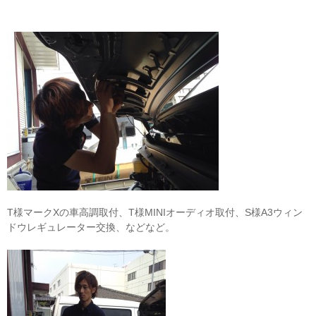
T様マークXの車高調取付、T様MINIオーディオ取付、S様A3ウィン
ドウレギュレーター交換、などなど。