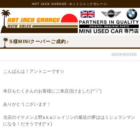
HOT JACK GARAGE -ホットジャックガレージ-
S様MINIクーパーご成約♪
2015年05月24日
こんばんは！アントニーです☆
本日もたくさんのお客様にご来店頂けました(*’▽’)
ありがとうございます！
当店のイケメン上野a.k.aジェイソンの最近の夢ははミシュランマン
になる！だそうです(*´з`)