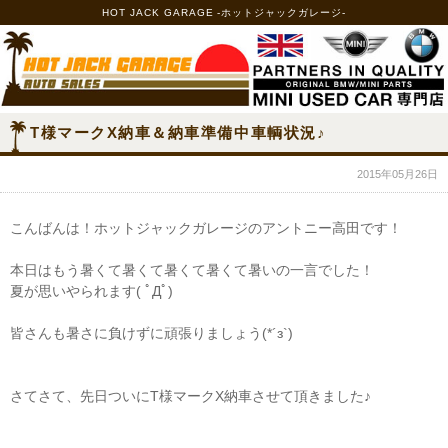
HOT JACK GARAGE -ホットジャックガレージ-
T様マークX納車＆納車準備中車輌状況♪
2015年05月26日
こんばんは！ホットジャックガレージのアントニー高田です！
本日はもう暑くて暑くて暑くて暑くて暑いの一言でした！
夏が思いやられます( ﾟДﾟ)
皆さんも暑さに負けずに頑張りましょう(*´з`)
さてさて、先日ついにT様マークX納車させて頂きました♪