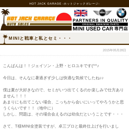
HOT JACK GARAGE -ホットジャックガレージ-
MINIと戦車と私とセミ・・・
2015年05月28日
こんばんは！！ジェイソン・上野・ヒロユキです(^^♪
今日は、そんなに暑過ぎず少しは快適な気候でしたね♪♪
僕は夏が大好きなので、セミがいつ出てくるのか楽しみで仕方あり
ません！！！
あまりにも出てこない場合、こっちから会いにいってやろうかと思
うくらいです！！（地中に）
しかし、問題は、その場合会えるのは幼虫だということです・・・
さて、T様MINI全塗装ですが、卓三プロと最終仕上げを行いまし