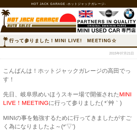
HOT JACK GARAGE -ホットジャックガレージ-
行って参りました！MINI LIVE! MEETING☆
2015年07月21日
こんばんは！ホットジャックガレージの高田でっ
す！
先日、岐阜県めいほうスキー場で開催された
MINI
LIVE！MEETING
に行って参りました( *´艸｀)
MINIの事を勉強するために行ってきましたがすご
く為になりましたよ～(*’▽’)