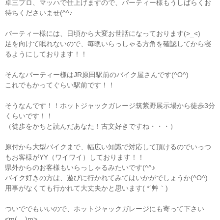
卓三プロ、マッハで仕上げますので、パーティー様もうしばらくお
待ちくださいませ(^^♪
パーティー様には、日頃から大変お世話になっております(>_<)
足を向けて眠れないので、毎晩いらっしゃる方角を確認してから寝
るようにしております！！
そんなパーティー様はJR原田駅前のバイク屋さんです(^O^)
これでもかってぐらい駅前です！！
そうなんです！！ホットジャックガレージ筑紫野展示場から徒歩3分
くらいです！！
（徒歩をかちと読んだあなた！古文好きですね・・・）
原付から大型バイクまで、幅広い知識で対応して頂けるのでいっつ
もお客様がYY（ワイワイ）しております！！
県外からのお客様もいらっしゃるみたいです(^^♪
バイク好きの方は、遊びに行かれてみてはいかがでしょうか(^O^)
用事がなくても行かれて大丈夫かと思います( *´艸｀)
ついででもいいので、ホットジャックガレージにも寄って下さい
<m(__)m>