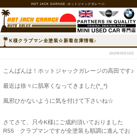
HOT JACK GARAGE -ホットジャックガレージ-
K様クラブマン全塗装☆新着在庫情報♪
2015年09月15日
こんばんは！ホットジャックガレージの高田です♪
最近は徐々に肌寒くなってきました(*_*)
風邪ひかないように気を付けて下さいね☆
さてさて、只今K様にご成約頂いておりました
R55 クラブマンですが全塗装も順調に進んでお