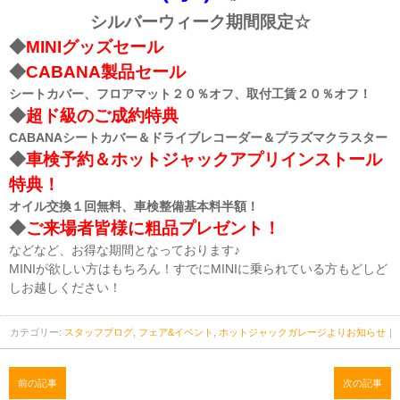
シルバーウィーク期間限定☆
◆
MINIグッズセール
◆
CABANA製品セール
シートカバー、フロアマット２０％オフ、取付工賃２０％オフ！
◆
超ド級のご成約特典
CABANAシートカバー＆ドライブレコーダー＆プラズマクラスター
◆
車検予約＆ホットジャックアプリインストール
特典！
オイル交換１回無料、車検整備基本料半額！
◆
ご来場者皆様に粗品プレゼント！
などなど、お得な期間となっております♪
MINIが欲しい方はもちろん！すでにMINIに乗られている方もどしど
しお越しください！
カテゴリー:
スタッフブログ
,
フェア&イベント
,
ホットジャックガレージよりお知らせ
｜
前の記事
次の記事