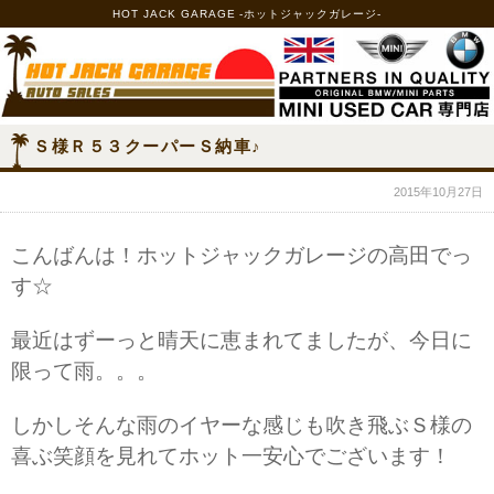
HOT JACK GARAGE -ホットジャックガレージ-
Ｓ様Ｒ５３クーパーＳ納車♪
2015年10月27日
こんばんは！ホットジャックガレージの高田でっ
す☆
最近はずーっと晴天に恵まれてましたが、今日に
限って雨。。。
しかしそんな雨のイヤーな感じも吹き飛ぶＳ様の
喜ぶ笑顔を見れてホット一安心でございます！