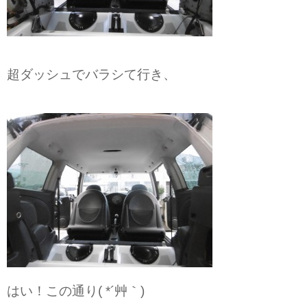
超ダッシュでバラシて行き、
はい！この通り( *´艸｀)