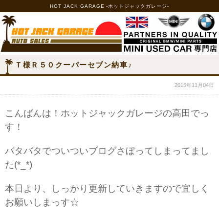
HOT JACK GARAGE -ホットジャックガレージ-
Ｔ様Ｒ５０クーパーセブン納車♪
2015年11月04日
こんばんは！ホットジャックガレージの高田でっ
す！
バタバタでついついブログさぼってしまってまし
た(*_*)
本日より、しっかり更新していきますので宜しく
お願いしまっす☆