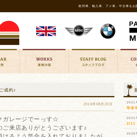
欧州車、輸入車、アメ車、中古車をお
ご成約♪
202
2016年08月20日
年末
クガレージでーっす☆
202
2/
のご来店ありがとうございます♪
202
頂けるよう気合を入れておりましたが、