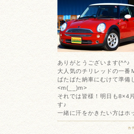
ありがとうございます(^^♪
大人気のチリレッドの一番
ばたばた納車にむけて準備
<m(__)m>
それでは皆様！明日も8×4
す♪
一緒に汗をかきたい方はホ
カ