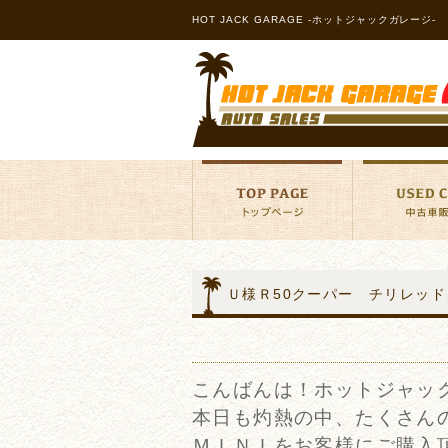
HOT JACK GARAGE -ホットジャックガレージ-
Ｕ様Ｒ50クーパー チリレッド
こんばんは！ホットジャッ
本日も灼熱の中、たくさん
ＭＩＮＩをお客様にご購入