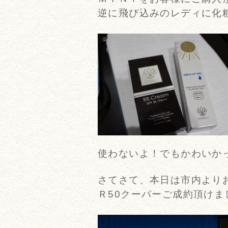
逆に飛び込みのレディに化
使わないよ！でもかわいか
さてさて、本日は市内より
Ｒ50クーパーご成約頂けま