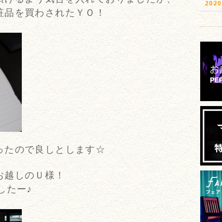
20
粧品を買わされたＹＯ！
ったので良しとします☆
お越しのＵ様！
したー♪