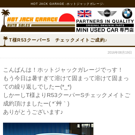
HOT JACK GARAGE -ホットジャックガレージ-
T様R53クーパーS チェックメイトご成約♪
2016年08月19日
こんばんは！ホットジャックガレージでっす！
もう今日は暑すぎて溶けて固まって溶けて固まっ
ての繰り返しでしたー(*_*)
しかーしT様よりR53クーパーSチェックメイトご
成約頂けましたー( *´艸｀)
ありがとうございます♪