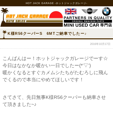
HOT JACK GARAGE -ホットジャックガレージ-
K様R56クーパーS 6MTご納車でしたー♪
2016年10月17日
こんばんはー！ホットジャックガレージでーす☆
今日はなかなか暖かい一日でしたー(*’▽’)
暖かくなるとすぐカメムシたちがたむろしに飛ん
でくるので本当にやめてほしいです！
さてさて、先日無事K様R56クーパーも納車させ
て頂きました~♪