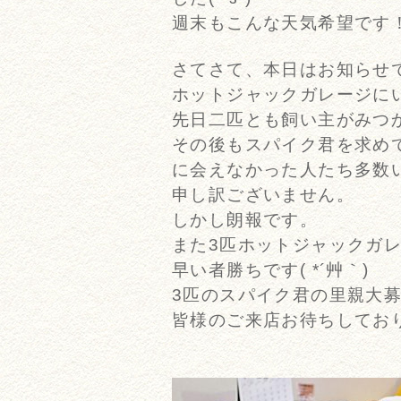
週末もこんな天気希望です
さてさて、本日はお知らせ
ホットジャックガレージに
先日二匹とも飼い主がみつ
その後もスパイク君を求め
に会えなかった人たち多数いら
申し訳ございません。
しかし朗報です。
また3匹ホットジャックガ
早い者勝ちです( *´艸｀)
3匹のスパイク君の里親大
皆様のご来店お待ちしておりま