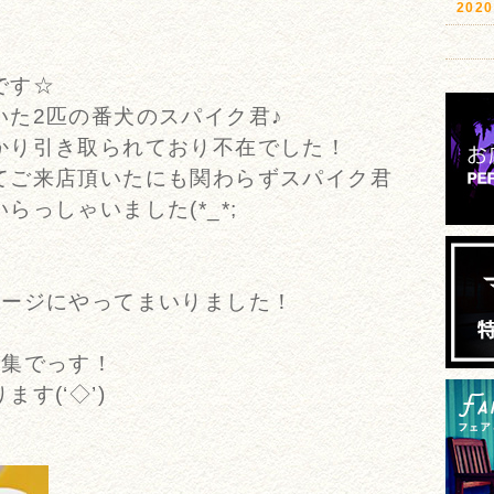
20
！
です☆
いた2匹の番犬のスパイク君♪
かり引き取られており不在でした！
てご来店頂いたにも関わらずスパイク君
っしゃいました(*_*;
レージにやってまいりました！
募集でっす！
す(‘◇’)ゞ