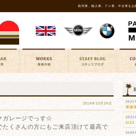
欧州車、輸入車、アメ車、中古車をお
202
2016年10月24日
年末
クガレージでっす☆
202
2/
でたくさんの方にもご来店頂けて最高で
202