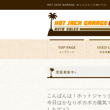
HOT JACK GARAGE -ホットジャックガレージ-
里親募集中♪
こんばんは！ホットジャッ
今日はかなりポカポカ陽気
した(*´з`)