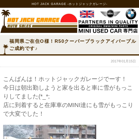
HOT JACK GARAGE -ホットジャックガレージ-
福岡県ご在住O様！R50クーパーブラックアイパープル
ご成約です♪
2017年01月15日
こんばんは！ホットジャックガレージでーす！
今日は朝出勤しようと家を出ると車に雪がもっこ
りしてました(*_*;
店に到着すると在庫車のMINI達にも雪がもっこり
で大変でした！