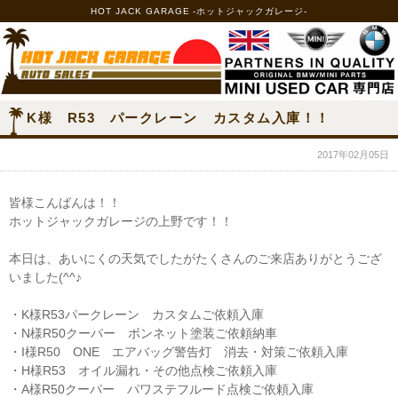
HOT JACK GARAGE -ホットジャックガレージ-
K様 R53 パークレーン カスタム入庫！！
2017年02月05日
皆様こんばんは！！
ホットジャックガレージの上野です！！
本日は、あいにくの天気でしたがたくさんのご来店ありがとうござ
いました(^^♪
・K様R53パークレーン カスタムご依頼入庫
・N様R50クーパー ボンネット塗装ご依頼納車
・I様R50 ONE エアバッグ警告灯 消去・対策ご依頼入庫
・H様R53 オイル漏れ・その他点検ご依頼入庫
・A様R50クーパー パワステフルード点検ご依頼入庫