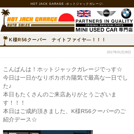
HOT JACK GARAGE -ホットジャックガレージ-
K様R56クーパー ナイトファイヤ―！！！
2017年01月28日
こんばんは！ホットジャックガレージでっす☆
今日は一日かなりポカポカ陽気で最高な一日でし
た♪
本日もたくさんのご来店ありがとうございま
す！！！
本日はご成約頂きました、K様R56クーパーのご
紹介デース☆