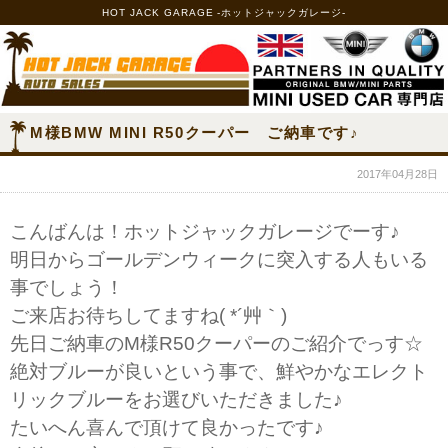
HOT JACK GARAGE -ホットジャックガレージ-
M様BMW MINI R50クーパー ご納車です♪
2017年04月28日
こんばんは！ホットジャックガレージでーす♪
明日からゴールデンウィークに突入する人もいる
事でしょう！
ご来店お待ちしてますね( *´艸｀)
先日ご納車のM様R50クーパーのご紹介でっす☆
絶対ブルーが良いという事で、鮮やかなエレクト
リックブルーをお選びいただきました♪
たいへん喜んで頂けて良かったです♪