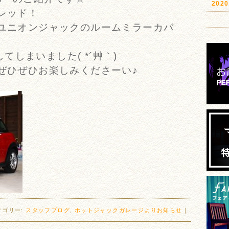
20
リレッド！
にユニオンジャックのルームミラーカバ
しまいました( *´艸｀)
をぜひぜひお楽しみくださーい♪
テゴリー:
スタッフブログ
,
ホットジャックガレージよりお知らせ
｜