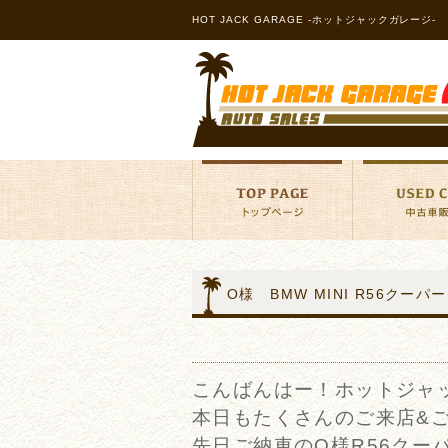
HOT JACK GARAGE -ホットジャックガレージ-
O様 BMW MINI R56ク
こんばんはー！ホットジャ
本日もたくさんのご来店&
先日ご納車のO様R56クー