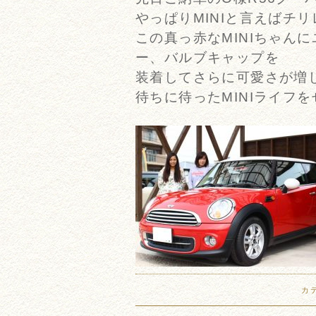
やっぱりMINIと言えばチ
この真っ赤なMINIちゃん
ー、バルブキャップを
装着してさらに可愛さが増して
待ちに待ったMINIライフ
カ