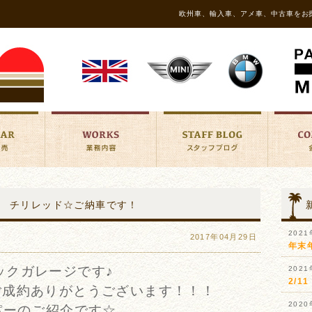
欧州車、輸入車、アメ車、中古車をお
ーパー チリレッド☆ご納車です！
202
2017年04月29日
年末
ックガレージです♪
202
2/
ご成約ありがとうございます！！！
202
パーのご紹介です☆