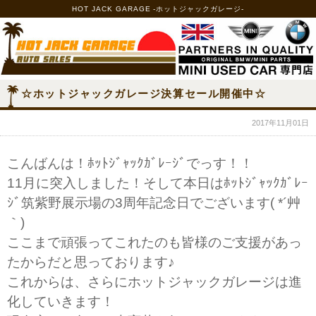
HOT JACK GARAGE -ホットジャックガレージ-
☆ホットジャックガレージ決算セール開催中☆
2017年11月01日
こんばんは！ﾎｯﾄｼﾞｬｯｸｶﾞﾚｰｼﾞでっす！！
11月に突入しました！そして本日はﾎｯﾄｼﾞｬｯｸｶﾞﾚｰ
ｼﾞ筑紫野展示場の3周年記念日でございます( *´艸
｀)
ここまで頑張ってこれたのも皆様のご支援があっ
たからだと思っております♪
これからは、さらにホットジャックガレージは進
化していきます！