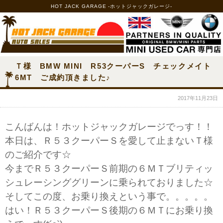
HOT JACK GARAGE -ホットジャックガレージ-
Ｔ様 BMW MINI R53クーパーS チェックメイト
6MT ご成約頂きました♪
2017年11月23日
こんばんは！ホットジャックガレージでっす！！
本日は、Ｒ５３クーパーＳを愛して止まないＴ様
のご紹介です☆
今までＲ５３クーパーＳ前期の６ＭＴブリティッ
シュレーシンググリーンに乗られておりました☆
そしてこの度、お乗り換えという事で。。。。。
はい！Ｒ５３クーパーＳ後期の６ＭＴにお乗り換