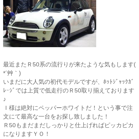
最近またＲ50系の流行りが来たような気もします(
*´艸｀)
いまだに大人気の初代モデルですが、ﾎｯﾄｼﾞｬｯｸｶﾞ
ﾚｰｼﾞでは上質で低走行のＲ50取り揃えております
♪
Ｉ様は絶対にペッパーホワイトだ！という事で注
文にて最高な一台をお探し致しました！
Ｒ50もまだまだしっかりと仕上げればピッカピカ
になりますＹＯ！