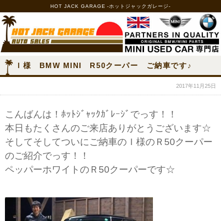
HOT JACK GARAGE -ホットジャックガレージ-
Ｉ様 BMW MINI R50クーパー ご納車です♪
2017年11月25日
こんばんは！ﾎｯﾄｼﾞｬｯｸｶﾞﾚｰｼﾞでっす！！
本日もたくさんのご来店ありがとうございます☆
そしてそしてついにご納車のＩ様のＲ50クーパー
のご紹介でっす！！
ペッパーホワイトのＲ50クーパーです☆