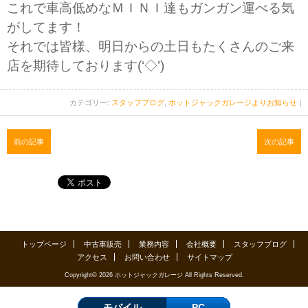
これで車高低めなＭＩＮＩ達もガンガン運べる気
がしてます！
それでは皆様、明日からの土日もたくさんのご来
店を期待しております(‘◇’)ゞ
カテゴリー:
スタッフブログ
,
ホットジャックガレージよりお知らせ
｜
前の記事
次の記事
トップページ
中古車販売
業務内容
会社概要
スタッフブログ
アクセス
お問い合わせ
サイトマップ
Copyright© 2026 ホットジャックガレージ All Rights Reserved.
モバイル
PC