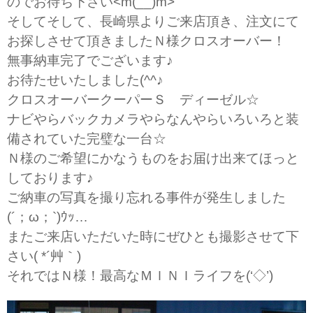
のでお待ち下さい<m(__)m>
そしてそして、長崎県よりご来店頂き、注文にて
お探しさせて頂きましたＮ様クロスオーバー！
無事納車完了でございます♪
お待たせいたしました(^^♪
クロスオーバークーパーＳ ディーゼル☆
ナビやらバックカメラやらなんやらいろいろと装
備されていた完璧な一台☆
Ｎ様のご希望にかなうものをお届け出来てほっと
しております♪
ご納車の写真を撮り忘れる事件が発生しました
(´；ω；`)ｳｯ…
またご来店いただいた時にぜひとも撮影させて下
さい( *´艸｀)
それではＮ様！最高なＭＩＮＩライフを(‘◇’)ゞ