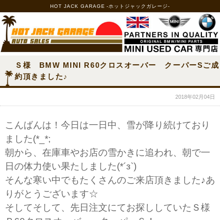
HOT JACK GARAGE -ホットジャックガレージ-
Ｓ様 BMW MINI R60クロスオーバー クーパーSご成
約頂きました♪
2018年02月04日
こんばんは！今日は一日中、雪が降り続けており
ました(*_*;
朝から、在庫車やお店の雪かきに追われ、朝で一
日の体力使い果たしました(*´з`)
そんな寒い中でもたくさんのご来店頂きました♪あ
りがとうございます☆
そしてそして、先日注文にてお探ししていたＳ様