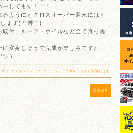
バーしてます！！！
れるようにとクロスオーバー週末にはと
ます( *´艸｀)
ー取付、ルーフ・ホイルなど全て真っ黒
ーに変身しそうで完成が楽しみです♪
◇’)ゞ
テゴリー:
スタッフブログ
,
ホットジャックガレージよりお知らせ
｜
次の記事