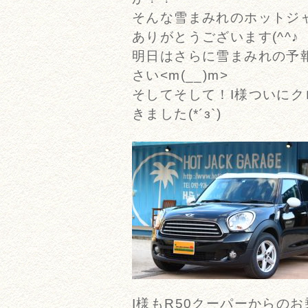
そんな雪まみれのホットジ
ありがとうございます(^^♪
明日はさらに雪まみれの予
さい<m(__)m>
そしてそして！I様ついに
きました(*´з`)
I様もR50クーパーからの