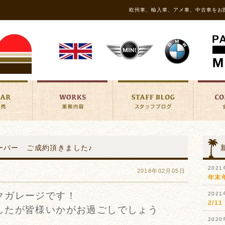
欧州車、輸入車、アメ車、中古車をお
スオーバー ご成約頂きました♪
202
2018年02月05日
年末
クガレージです！
202
2/
したが皆様いかがお過ごしでしょう
202