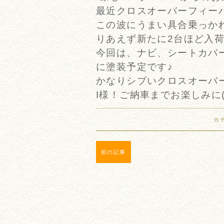
最近クロスオーバーフィー
この波にうまい具合乗っか
りあえず新たに2台ほど入荷し
今回は、ナビ、シートカバ
に塗装予定です♪
かなりシブいクロスオーバ
I様！ご納車までお楽しみに(‘
カ
前の記事