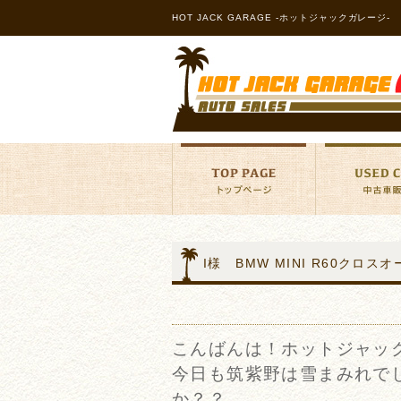
HOT JACK GARAGE -ホットジャックガレージ-
I様 BMW MINI R60クロ
こんばんは！ホットジャッ
今日も筑紫野は雪まみれで
か？？