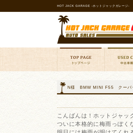
HOT JACK GARAGE -ホットジャックガレージ-
N様 BMW MINI F55 クー
こんばんは！ホットジャッ
ついに本格的に梅雨っぽく
明日には梅雨が明けてくれ