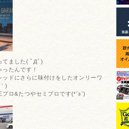
ました( ﾟДﾟ)
ゃったんです！
レッドにさらに味付けをしたオンリーワ
｀)
ロ&たつやセミプロです(*´з`)