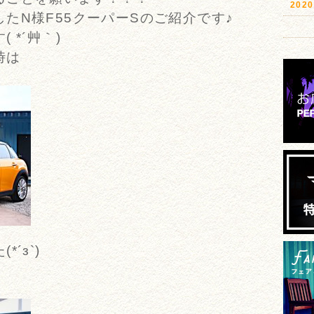
20
たN様F55クーパーSのご紹介です♪
 *´艸｀)
時は
´з`)