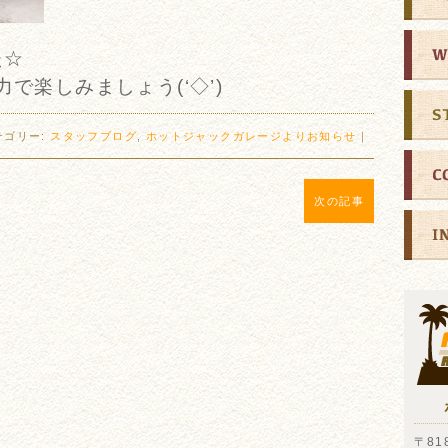
た☆
力で楽しみましょう(‘◇’)ゞ
テゴリー:
スタッフブログ
,
ホットジャックガレージよりお知らせ
｜
次の記事
〒818