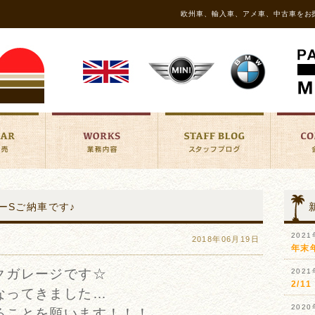
欧州車、輸入車、アメ車、中古車をお
パーSご納車です♪
202
2018年06月19日
年末
クガレージです☆
202
2/
なってきました…
202
ることを願います！！！