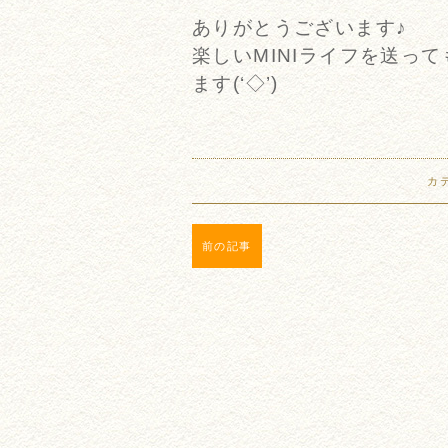
ありがとうございます♪
楽しいMINIライフを送っ
ます(‘◇’)ゞ
カ
前の記事