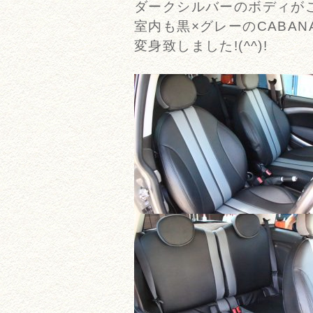
ダークシルバーのボディがこれ
室内も黒×グレーのCABA
変身致しました!(^^)!