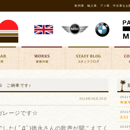
欧州車、輸入車、アメ車、中古車をお
ーS ご納車です♪
202
2018年06月20日
年末
ガレージです☆
202
2/
した( ﾟДﾟ)徳永さんの歌声が聞こえてく
202