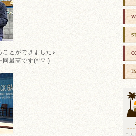
ることができました♪
最高です(*’▽’)
〒818