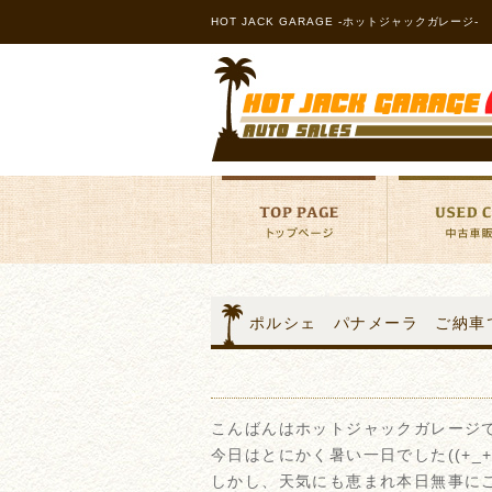
HOT JACK GARAGE -ホットジャックガレージ-
ポルシェ パナメーラ ご納車
こんばんはホットジャックガレージ
今日はとにかく暑い一日でした((+_+
しかし、天気にも恵まれ本日無事に