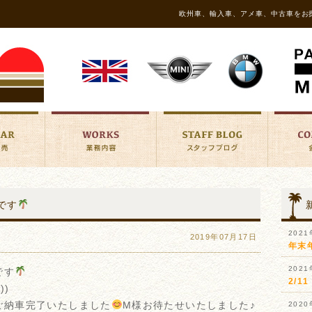
欧州車、輸入車、アメ車、中古車をお
です
202
2019年07月17日
年末
202
です
2/
))
ご納車完了いたしました
M様お待たせいたしました♪
202