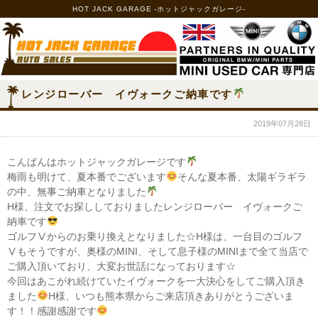
HOT JACK GARAGE -ホットジャックガレージ-
レンジローバー イヴォークご納車です
2019年07月28日
こんばんはホットジャックガレージです
梅雨も明けて、夏本番でございます
そんな夏本番、太陽ギラギラ
の中、無事ご納車となりました
H様、注文でお探ししておりましたレンジローバー イヴォークご
納車です
ゴルフⅤからのお乗り換えとなりました☆H様は、一台目のゴルフ
Ⅴもそうですが、奥様のMINI、そして息子様のMINIまで全て当店で
ご購入頂いており、大変お世話になっております☆
今回はあこがれ続けていたイヴォークを一大決心をしてご購入頂き
ました
H様、いつも熊本県からご来店頂きありがとうございま
す！！感謝感謝です