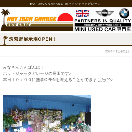
HOT JACK GARAGE -ホットジャックガレージ-
筑紫野展示場OPEN！
2014年11月01日
みなさんこんばんは！
ホットジャックガレージの高田です♪
本日１０：００に無事OPENを迎えることができました(^^♪