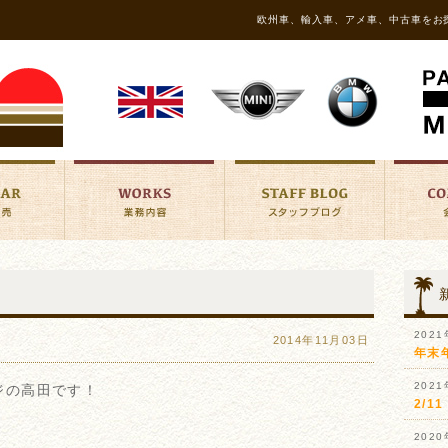
欧州車、輸入車、アメ車、中古車をお
202
2014年11月03日
年末
202
ジの高田です！
2/
！
202