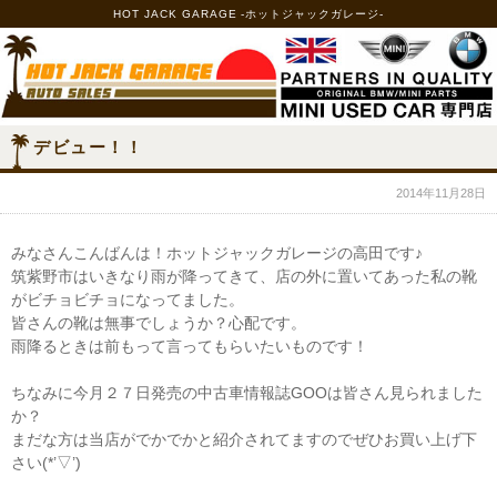
HOT JACK GARAGE -ホットジャックガレージ-
デビュー！！
2014年11月28日
みなさんこんばんは！ホットジャックガレージの高田です♪
筑紫野市はいきなり雨が降ってきて、店の外に置いてあった私の靴
がビチョビチョになってました。
皆さんの靴は無事でしょうか？心配です。
雨降るときは前もって言ってもらいたいものです！
ちなみに今月２７日発売の中古車情報誌GOOは皆さん見られました
か？
まだな方は当店がでかでかと紹介されてますのでぜひお買い上げ下
さい(*’▽’)