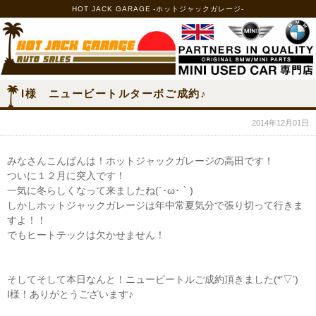
HOT JACK GARAGE -ホットジャックガレージ-
I様 ニュービートルターボご成約♪
2014年12月01日
みなさんこんばんは！ホットジャックガレージの高田です！
ついに１２月に突入です！
一気に冬らしくなって来ましたね(´･ω･｀)
しかしホットジャックガレージは年中常夏気分で張り切って行きま
すよ！！
でもヒートテックは欠かせません！
そしてそして本日なんと！ニュービートルご成約頂きました(*’▽’)
I様！ありがとうございます♪