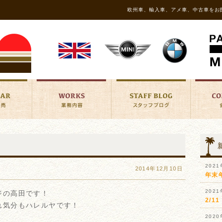
欧州車、輸入車、アメ車、中古車をお
202
2014年12月10日
年末
202
ジの高田です！
2/
れ気分もハレルヤです！
202