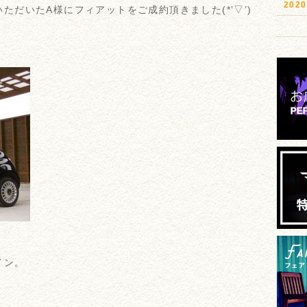
20
だいたA様にフィアットをご成約頂きました(*’▽’)
イン。
！