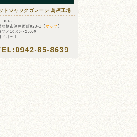
ットジャックガレージ 鳥栖工場
-0042
県鳥栖市酒井西町828-1【
マップ
】
間／10:00〜20:00
日／月〜土
TEL:0942-85-8639