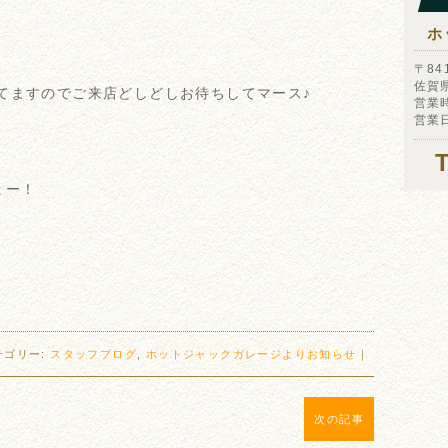
ホ
〒841
佐賀
してますのでご来店どしどしお待ちしてマース♪
営業時
営業
ょー！
テゴリー:
スタッフブログ
,
ホットジャックガレージよりお知らせ
｜
次の記事