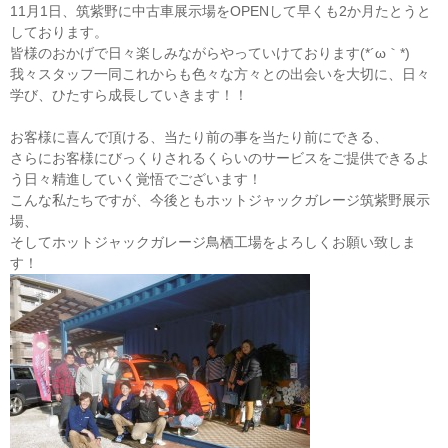
11月1日、筑紫野に中古車展示場をOPENして早くも2か月たとうと
しております。
皆様のおかげで日々楽しみながらやっていけております(*´ω｀*)
我々スタッフ一同これからも色々な方々との出会いを大切に、日々
学び、ひたすら成長していきます！！
お客様に喜んで頂ける、当たり前の事を当たり前にできる、
さらにお客様にびっくりされるくらいのサービスをご提供できるよ
う日々精進していく覚悟でございます！
こんな私たちですが、今後ともホットジャックガレージ筑紫野展示
場、
そしてホットジャックガレージ鳥栖工場をよろしくお願い致しま
す！