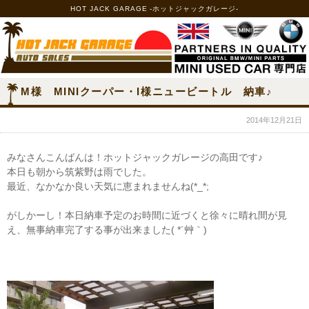
HOT JACK GARAGE -ホットジャックガレージ-
M様 MINIクーパー・I様ニュービートル 納車♪
2014年12月21日
みなさんこんばんは！ホットジャックガレージの高田です♪
本日も朝から筑紫野は雨でした。
最近、なかなか良い天気に恵まれませんね(*_*;
がしかーし！本日納車予定のお時間に近づくと徐々に晴れ間が見
え、無事納車完了する事が出来ました( *´艸｀)