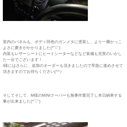
室内のパネルも、ボディ同色のガンメタに塗装し、より一層かっこ
よさに磨きがかかりました(*’▽’)
内装もレザーシートにヒートシーターなどなど装備も充実のいかし
た一台でございます！
I様にはさらに、追加のオーダーも頂きましたので早急に進めさせて
頂きますのでお待ちください(^^♪
そしてそして、M様のMINIクーパーも無事作業完了し本日納車する
事が出来ました(*’▽’)