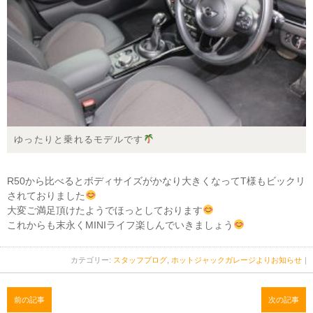
ゆったりと乗れるモデルです
R50から比べるとボディサイズがかなり大きくなってT様もビックリ
されておりました
大変ご満足頂けたようでほっとしております
これからも末永くMINIライフ楽しんでいきましょう
カテゴリー:
スタッフブログ
,
ホットジャックガレージよりお知らせ
｜
前の記事
次の記事